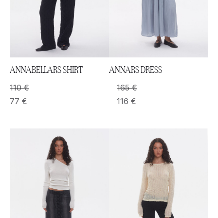
ANNABELLARS SHIRT
ANNARS DRESS
110
€
165
€
77
€
116
€