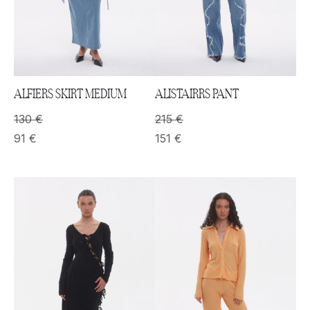
ALFIERS SKIRT MEDIUM
ALISTAIRRS PANT
130
€
215
€
91
€
151
€